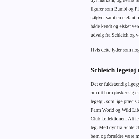
dyr markant, og derfra bl
figurer som Bambi og Plut
søløver samt en elefant o
både kendt og elsket ver
udvalg fra Schleich og væ
Hvis dette lyder som noge
Schleich legetøj t
Det er fuldstændig ligeg
om dit barn ønsker sig en
legetøj, som lige præcis 
Farm World og Wild Life 
Club kollektionen. Alt le
leg. Med dyr fra Schleich
børn og forældre være 