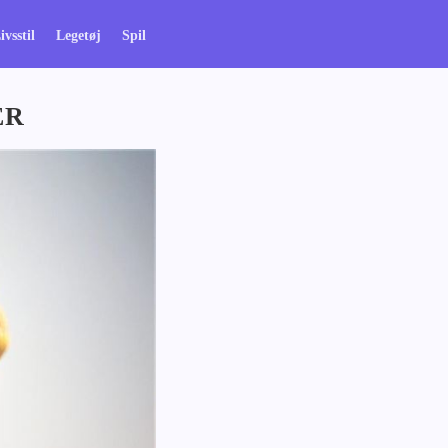
ivsstil
Legetøj
Spil
ER