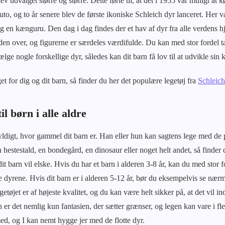
ev udvalget større og større. Dette førte til, at det i 1955 var muligt at
o, og to år senere blev de første ikoniske Schleich dyr lanceret. Her va
g en kænguru. Den dag i dag findes der et hav af dyr fra alle verdens hj
den over, og figurerne er særdeles værdifulde. Du kan med stor fordel ta
lge nogle forskellige dyr, således kan dit barn få lov til at udvikle sin
t for dig og dit barn, så finder du her det populære legetøj fra
Schleich
il børn i alle aldre
yldigt, hvor gammel dit barn er. Han eller hun kan sagtens lege med de
 hestestald, en bondegård, en dinosaur eller noget helt andet, så finder
dit barn vil elske. Hvis du har et barn i alderen 3-8 år, kan du med stor
dyrene. Hvis dit barn er i alderen 5-12 år, bør du eksempelvis se nær
getøjet er af højeste kvalitet, og du kan være helt sikker på, at det vil i
 er det nemlig kun fantasien, der sætter grænser, og legen kan vare i fl
med, og I kan nemt hygge jer med de flotte dyr.