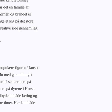
 købe kendte Disney
r det en familie af
ørner, og brandet er
ge et kig på det store
 kreative side gennem leg.
.
 populære figurer. Uanset
 du med garanti noget
 fordel se nærmere på
mere på dyrene i Horse
ndbyde til både læring og
ere timer. Her kan både