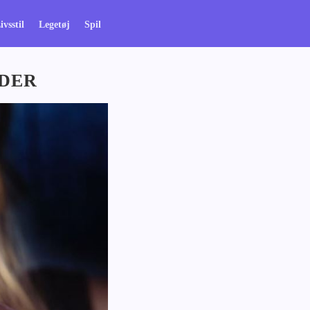
ivsstil
Legetøj
Spil
NDER