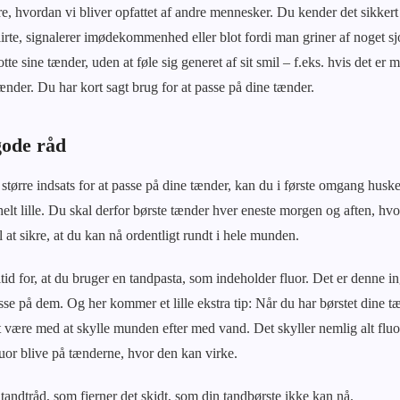
ere, hvordan vi bliver opfattet af andre mennesker. Du kender det sikkert 
lirte, signalerer imødekommenhed eller blot fordi man griner af noget sjov
otte sine tænder, uden at føle sig generet af sit smil – f.eks. hvis det er 
nder. Du har kort sagt brug for at passe på dine tænder.
gode råd
 større indsats for at passe på dine tænder, kan du i første omgang husk
t lille. Du skal derfor børste tænder hver eneste morgen og aften, hvor
 at sikre, at du kan nå ordentligt rundt i hele munden.
ltid for, at du bruger en tandpasta, som indeholder fluor. Det er denne i
sse på dem. Og her kommer et lille ekstra tip: Når du har børstet dine t
t være med at skylle munden efter med vand. Det skyller nemlig alt fluor
luor blive på tænderne, hvor den kan virke.
tandtråd, som fjerner det skidt, som din tandbørste ikke kan nå.