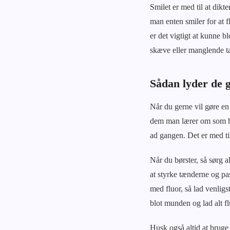
Smilet er med til at dikt
man enten smiler for at f
er det vigtigt at kunne bl
skæve eller manglende tæ
Sådan lyder de 
Når du gerne vil gøre en
dem man lærer om som hel
ad gangen. Det er med til
Når du børster, så sørg a
at styrke tænderne og pa
med fluor, så lad venligs
blot munden og lad alt f
Husk også altid at bruge 