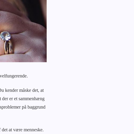
g velfungerende.
Du kender måske det, at
 at der er et sammenhæng
sesproblemer på baggrund
af det at være menneske.