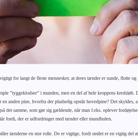
vigtigt for langt de fleste mennesker, at deres tænder er sunde, flotte o
imple ”tyggeklodser” i munden, men en del af hele kroppens kredsløb. 
ller en anden pine, hvorfra der pludselig opstår hovedpine? Det skyldes,
også det samme, som gør sig gældende, når man f.eks. oplever fordøjel
år fordi, der er udfordringer med tænder eller mundhulen.
ller tænderne en stor rolle. De er vigtige, fordi smilet er en vigtig del 