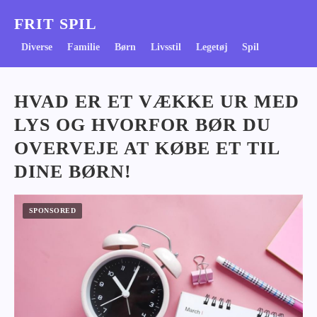
FRIT SPIL
Diverse
Familie
Børn
Livsstil
Legetøj
Spil
HVAD ER ET VÆKKE UR MED
LYS OG HVORFOR BØR DU
OVERVEJE AT KØBE ET TIL
DINE BØRN!