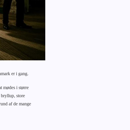
nmark er i gang.
at mødes i større
bryllup, store
grund af de mange