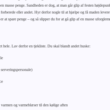
en masse penge. Sandheden er dog, at man går glip af festen højdepunkt
 forberede eller andet. Hyr derfor nogle til at hjælpe og få maden levere
n er at spare penge – og så slipper du for at gå glip af en masse uforgle
et hele. Lav derfor en tjekliste. Du skal blandt andet huske:
ale
serveringspersonale)
ce
e varmen og varmeblæser til den kølige aften