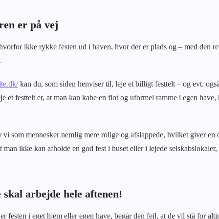
en er på vej
vorfor ikke rykke festen ud i haven, hvor der er plads og – med den ret
.
te.dk/
kan du, som siden henviser til, leje et billigt festtelt – og evt. også
je et festtelt er, at man kan kabe en flot og uformel ramme i egen have,
ver vi som mennesker nemlig mere rolige og afslappede, hvilket giver en 
t man ikke kan afholde en god fest i huset eller i lejede selskabslokaler,
.
e skal arbejde hele aftenen!
festen i eget hjem eller egen have, begår den fejl, at de vil stå for alti