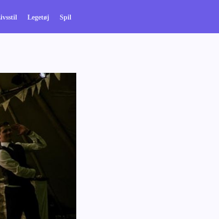
ivsstil
Legetøj
Spil