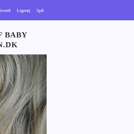
ivsstil
Legetøj
Spil
F BABY
N.DK