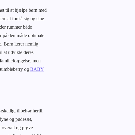
et til at hjælpe børn med
re at forstå sig og sine
, der rummer både
ver på den måde optimale
e. Børn lærer nemlig
l at udvikle deres
n familieforøgelse, men
, Bumbleberry og
BABY
kelligt tilbehør hertil.
 dyne og pudesæt,
 overalt og prøve