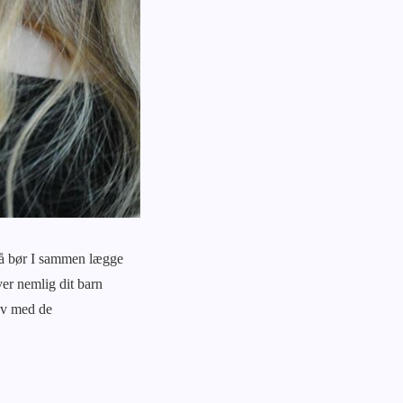
? Så bør I sammen lægge
ver nemlig dit barn
jov med de