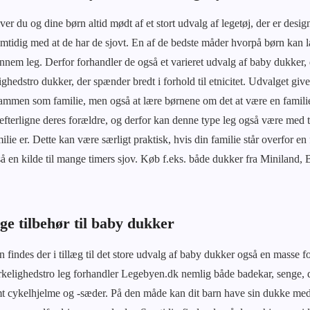
 du og dine børn altid mødt af et stort udvalg af legetøj, der er design
amtidig med at de har de sjovt. En af de bedste måder hvorpå børn kan læ
nnem leg. Derfor forhandler de også et varieret udvalg af baby dukker
ghedstro dukker, der spænder bredt i forhold til etnicitet. Udvalget gi
sammen som familie, men også at lære børnene om det at være en famili
efterligne deres forældre, og derfor kan denne type leg også være med ti
milie er. Dette kan være særligt praktisk, hvis din familie står overfor e
å en kilde til mange timers sjov. Køb f.eks. både dukker fra Miniland
ge tilbehør til baby dukker
findes der i tillæg til det store udvalg af baby dukker også en masse fors
irkelighedstro leg forhandler Legebyen.dk nemlig både badekar, senge,
mt cykelhjelme og -sæder. På den måde kan dit barn have sin dukke med