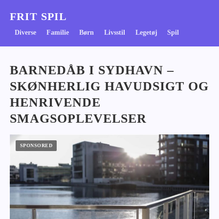
FRIT SPIL
Diverse
Familie
Børn
Livsstil
Legetøj
Spil
BARNEDÅB I SYDHAVN –
SKØNHERLIG HAVUDSIGT OG
HENRIVENDE
SMAGSOPLEVELSER