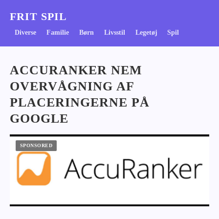
FRIT SPIL
Diverse
Familie
Børn
Livsstil
Legetøj
Spil
ACCURANKER NEM
OVERVÅGNING AF
PLACERINGERNE PÅ
GOOGLE