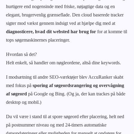
hurtigere end nogensinde med friske, nøjagtige data og en
elegant, brugervenlig grænseflade.
Den cloud baserede tracker
sigter mod vækst gennem indsigt ved at hjælpe dig med at
diagnosticere, hvad dit websted har brug
for
for at komme til
tops søgemaskinernes placeringer.
Hvordan så det?
Helt enkelt, så handler om nøgleordene, altså dine keywords.
I modsætning til andre SEO-værktøjer blev AccuRanker skabt
med fokus på
sporing af søgeordsrangering og overvågning
af søgeord
på Google og Bing. (Og ja, der kan trackes på både
desktop og mobil.)
Du vil være i stand til at
spore søgeord efter placering, helt ned
på
postnummer niveau og med 24-timers automatiske
dataopdateringer eller muligheden for manuelt at opdatere for