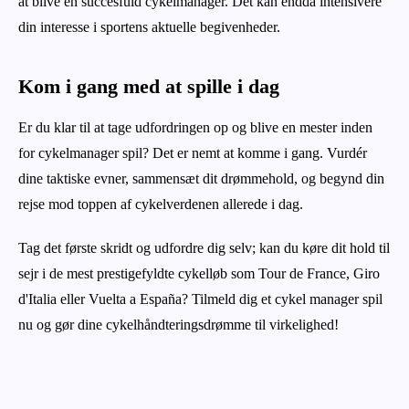
at blive en succesfuld cykelmanager. Det kan endda intensivere
din interesse i sportens aktuelle begivenheder.
Kom i gang med at spille i dag
Er du klar til at tage udfordringen op og blive en mester inden
for cykelmanager spil? Det er nemt at komme i gang. Vurdér
dine taktiske evner, sammensæt dit drømmehold, og begynd din
rejse mod toppen af cykelverdenen allerede i dag.
Tag det første skridt og udfordre dig selv; kan du køre dit hold til
sejr i de mest prestigefyldte cykelløb som Tour de France, Giro
d'Italia eller Vuelta a España? Tilmeld dig et cykel manager spil
nu og gør dine cykelhåndteringsdrømme til virkelighed!